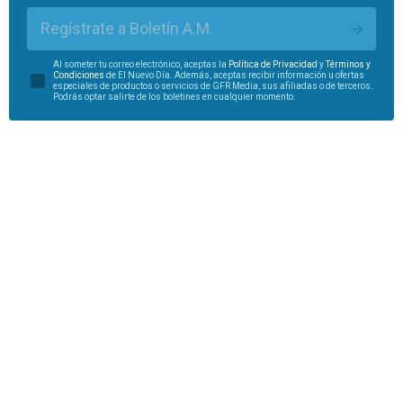
Regístrate a Boletín A.M.
Al someter tu correo electrónico, aceptas la
Política de Privacidad
y
Términos y
Condiciones
de El Nuevo Día. Además, aceptas recibir información u ofertas
especiales de productos o servicios de GFR Media, sus afiliadas o de terceros.
Podrás optar salirte de los boletines en cualquier momento.