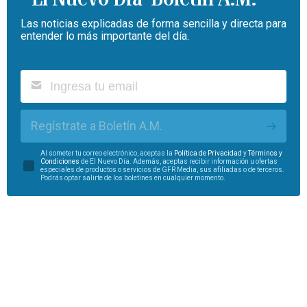
Las noticias explicadas de forma sencilla y directa para
entender lo más importante del día.
Regístrate a Boletín A.M.
Al someter tu correo electrónico, aceptas la
Política de Privacidad
y
Términos y
Condiciones
de El Nuevo Día. Además, aceptas recibir información u ofertas
especiales de productos o servicios de GFR Media, sus afiliadas o de terceros.
Podrás optar salirte de los boletines en cualquier momento.