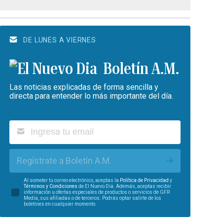
DE LUNES A VIERNES
Boletín A.M.
Las noticias explicadas de forma sencilla y
directa para entender lo más importante del día.
Regístrate a Boletín A.M.
Al someter tu correo electrónico, aceptas la
Política de Privacidad
y
Términos y Condiciones
de El Nuevo Día. Además, aceptas recibir
información u ofertas especiales de productos o servicios de GFR
Media, sus afiliadas o de terceros. Podrás optar salirte de los
boletines en cualquier momento.