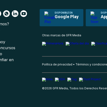
DISPONIBLE EN
DISP
Google Play
Ap
omos?
s
Otras marcas de GFR Media
 hoy
oncursos
io
nfiar en
Política de privacidad
Términos y condicion
©
2026
GFR Media, Todos los Derechos Rese