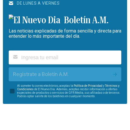
DE LUNES A VIERNES
Boletín A.M.
Las noticias explicadas de forma sencilla y directa para
entender lo más importante del día.
Regístrate a Boletín A.M.
Al someter tu correo electrónico, aceptas la
Política de Privacidad
y
Términos y
Condiciones
de El Nuevo Día. Además, aceptas recibir información u ofertas
especiales de productos o servicios de GFR Media, sus afiliadas o de terceros.
Podrás optar salirte de los boletines en cualquier momento.