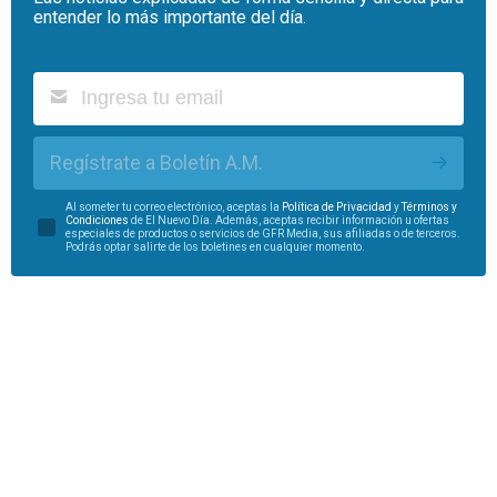
entender lo más importante del día.
Regístrate a Boletín A.M.
Al someter tu correo electrónico, aceptas la
Política de Privacidad
y
Términos y
Condiciones
de El Nuevo Día. Además, aceptas recibir información u ofertas
especiales de productos o servicios de GFR Media, sus afiliadas o de terceros.
Podrás optar salirte de los boletines en cualquier momento.