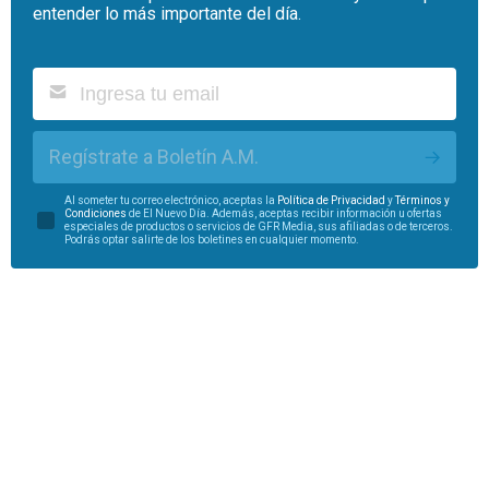
entender lo más importante del día.
Regístrate a Boletín A.M.
Al someter tu correo electrónico, aceptas la
Política de Privacidad
y
Términos y
Condiciones
de El Nuevo Día. Además, aceptas recibir información u ofertas
especiales de productos o servicios de GFR Media, sus afiliadas o de terceros.
Podrás optar salirte de los boletines en cualquier momento.