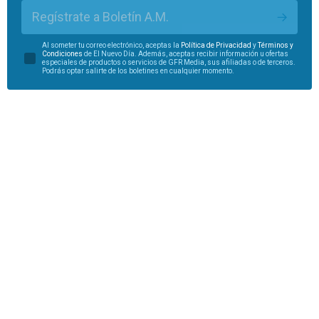
Regístrate a Boletín A.M.
Al someter tu correo electrónico, aceptas la
Política de Privacidad
y
Términos y
Condiciones
de El Nuevo Día. Además, aceptas recibir información u ofertas
especiales de productos o servicios de GFR Media, sus afiliadas o de terceros.
Podrás optar salirte de los boletines en cualquier momento.