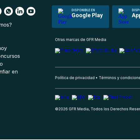
DISPONIBLE EN
DISP
Google Play
Ap
omos?
s
Otras marcas de GFR Media
 hoy
oncursos
io
nfiar en
Política de privacidad
Términos y condicion
©
2026
GFR Media, Todos los Derechos Rese