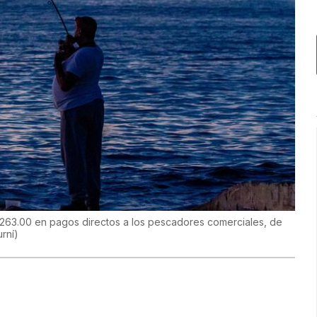
263.00 en pagos directos a los pescadores comerciales, de
urní
)