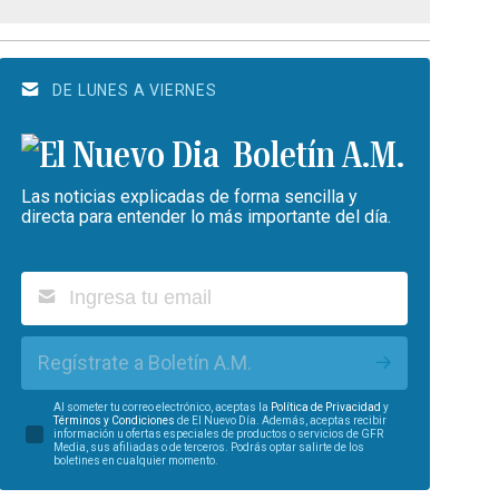
DE LUNES A VIERNES
Boletín A.M.
Las noticias explicadas de forma sencilla y
directa para entender lo más importante del día.
Regístrate a Boletín A.M.
Al someter tu correo electrónico, aceptas la
Política de Privacidad
y
Términos y Condiciones
de El Nuevo Día. Además, aceptas recibir
información u ofertas especiales de productos o servicios de GFR
Media, sus afiliadas o de terceros. Podrás optar salirte de los
boletines en cualquier momento.