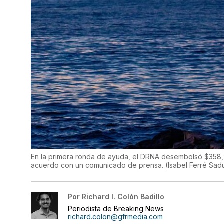
En la primera ronda de ayuda, el DRNA desembolsó $358,
acuerdo con un comunicado de prensa.
(
Isabel Ferré Sad
Por
Richard I. Colón Badillo
Periodista de Breaking News
richard.colon@gfrmedia.com