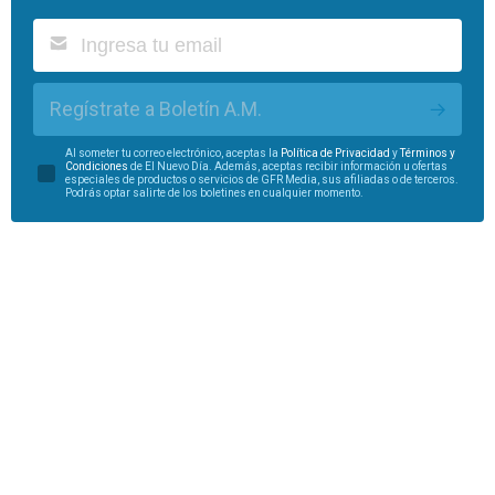
Regístrate a Boletín A.M.
Al someter tu correo electrónico, aceptas la
Política de Privacidad
y
Términos y
Condiciones
de El Nuevo Día. Además, aceptas recibir información u ofertas
especiales de productos o servicios de GFR Media, sus afiliadas o de terceros.
Podrás optar salirte de los boletines en cualquier momento.