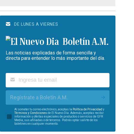
DE LUNES A VIERNES
Boletín A.M.
Las noticias explicadas de forma sencilla y
directa para entender lo más importante del día.
Regístrate a Boletín A.M.
Al someter tu correo electrónico, aceptas la
Política de Privacidad
y
Términos y Condiciones
de El Nuevo Día. Además, aceptas recibir
información u ofertas especiales de productos o servicios de GFR
Media, sus afiliadas o de terceros. Podrás optar salirte de los
boletines en cualquier momento.