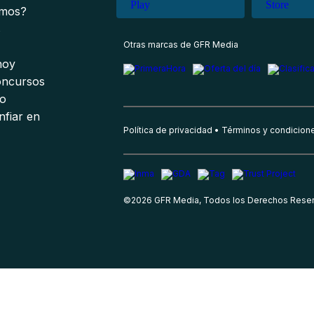
omos?
s
Otras marcas de GFR Media
 hoy
oncursos
io
nfiar en
Política de privacidad
Términos y condicion
©
2026
GFR Media, Todos los Derechos Rese