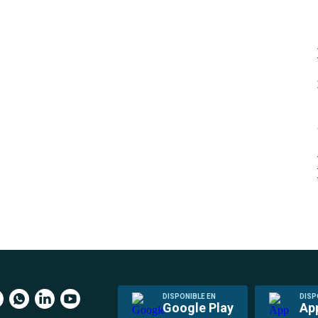
DISPONIBLE EN
DISP
Google Play
Ap