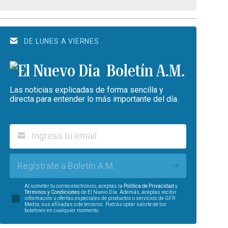
DE LUNES A VIERNES
Boletín A.M.
Las noticias explicadas de forma sencilla y
directa para entender lo más importante del día.
Regístrate a Boletín A.M.
Al someter tu correo electrónico, aceptas la
Política de Privacidad
y
Términos y Condiciones
de El Nuevo Día. Además, aceptas recibir
información u ofertas especiales de productos o servicios de GFR
Media, sus afiliadas o de terceros. Podrás optar salirte de los
boletines en cualquier momento.