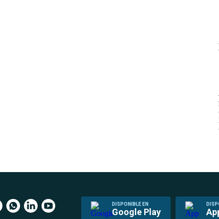
DISPONIBLE EN
DISP
Google Play
Ap