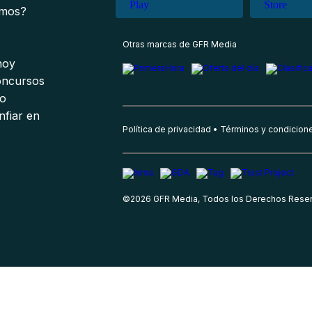
omos?
s
Otras marcas de GFR Media
 hoy
oncursos
io
nfiar en
Política de privacidad
Términos y condicion
©
2026
GFR Media, Todos los Derechos Rese