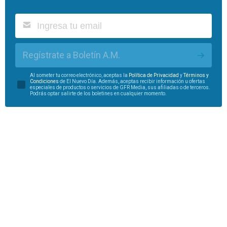
Regístrate a Boletín A.M.
Al someter tu correo electrónico, aceptas la
Política de Privacidad
y
Términos y
Condiciones
de El Nuevo Día. Además, aceptas recibir información u ofertas
especiales de productos o servicios de GFR Media, sus afiliadas o de terceros.
Podrás optar salirte de los boletines en cualquier momento.