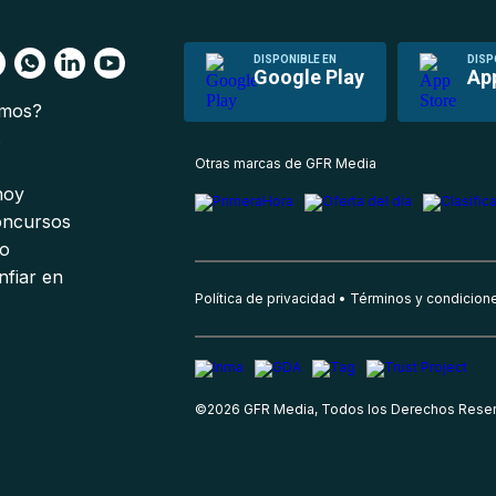
DISPONIBLE EN
DISP
Google Play
Ap
omos?
s
Otras marcas de GFR Media
 hoy
oncursos
io
nfiar en
Política de privacidad
Términos y condicion
©
2026
GFR Media, Todos los Derechos Rese