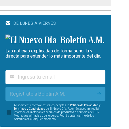
DE LUNES A VIERNES
Boletín A.M.
Las noticias explicadas de forma sencilla y
directa para entender lo más importante del día.
Regístrate a Boletín A.M.
Al someter tu correo electrónico, aceptas la
Política de Privacidad
y
Términos y Condiciones
de El Nuevo Día. Además, aceptas recibir
información u ofertas especiales de productos o servicios de GFR
Media, sus afiliadas o de terceros. Podrás optar salirte de los
boletines en cualquier momento.