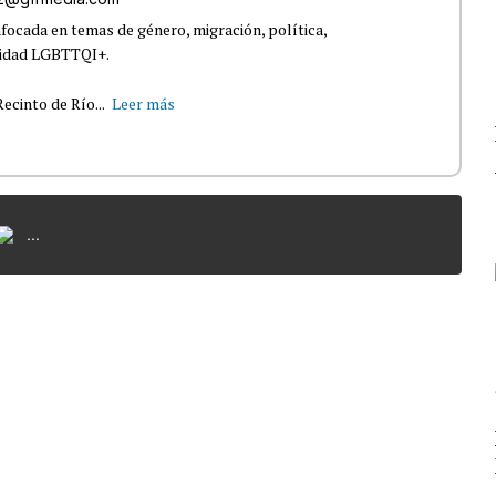
nfocada en temas de género, migración, política,
nidad LGBTTQI+.
ecinto de Río...
Leer más
...