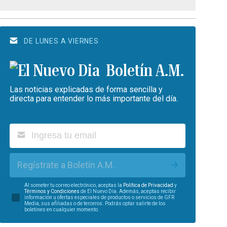
DE LUNES A VIERNES
Boletín A.M.
Las noticias explicadas de forma sencilla y
directa para entender lo más importante del día.
Regístrate a Boletín A.M.
Al someter tu correo electrónico, aceptas la
Política de Privacidad
y
Términos y Condiciones
de El Nuevo Día. Además, aceptas recibir
información u ofertas especiales de productos o servicios de GFR
Media, sus afiliadas o de terceros. Podrás optar salirte de los
boletines en cualquier momento.