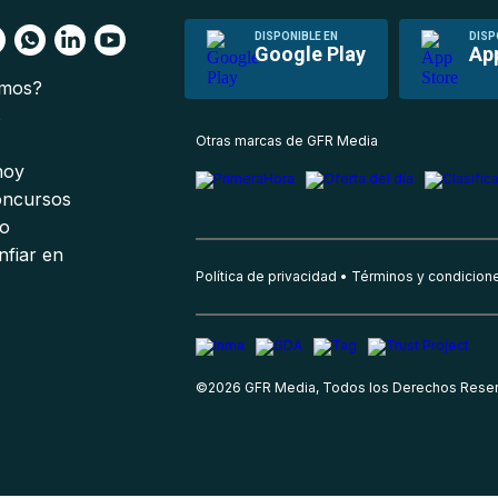
DISPONIBLE EN
DISP
Google Play
Ap
omos?
s
Otras marcas de GFR Media
 hoy
oncursos
io
nfiar en
Política de privacidad
Términos y condicion
©
2026
GFR Media, Todos los Derechos Rese