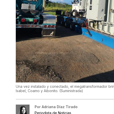
Una vez instalado y conectado, el megatransformador brind
Isabel, Coamo y Aibonito.
(
Suministrada
)
Por
Adriana Díaz Tirado
Periodista de Noticias