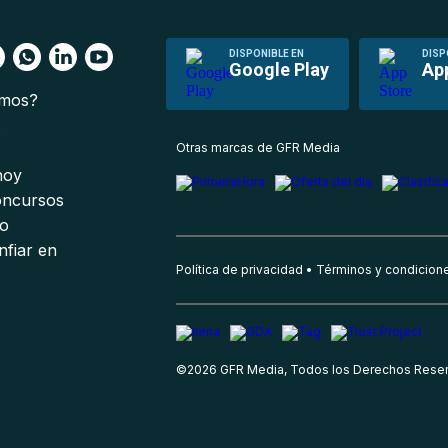
DISPONIBLE EN
DISP
Google Play
Ap
omos?
s
Otras marcas de GFR Media
 hoy
oncursos
io
nfiar en
Política de privacidad
Términos y condicion
©
2026
GFR Media, Todos los Derechos Rese