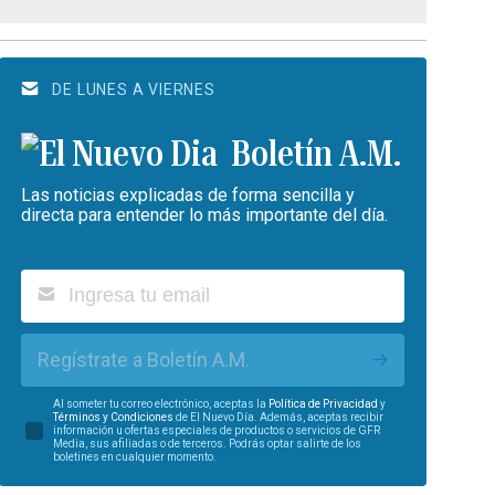
DE LUNES A VIERNES
Boletín A.M.
Las noticias explicadas de forma sencilla y
directa para entender lo más importante del día.
Regístrate a Boletín A.M.
Al someter tu correo electrónico, aceptas la
Política de Privacidad
y
Términos y Condiciones
de El Nuevo Día. Además, aceptas recibir
información u ofertas especiales de productos o servicios de GFR
Media, sus afiliadas o de terceros. Podrás optar salirte de los
boletines en cualquier momento.