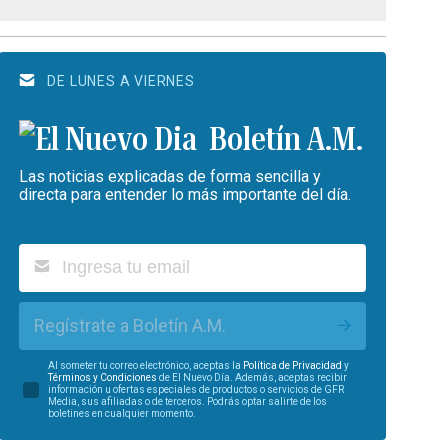
DE LUNES A VIERNES
Boletín A.M.
Las noticias explicadas de forma sencilla y
directa para entender lo más importante del día.
Regístrate a Boletín A.M.
Al someter tu correo electrónico, aceptas la
Política de Privacidad
y
Términos y Condiciones
de El Nuevo Día. Además, aceptas recibir
información u ofertas especiales de productos o servicios de GFR
Media, sus afiliadas o de terceros. Podrás optar salirte de los
boletines en cualquier momento.