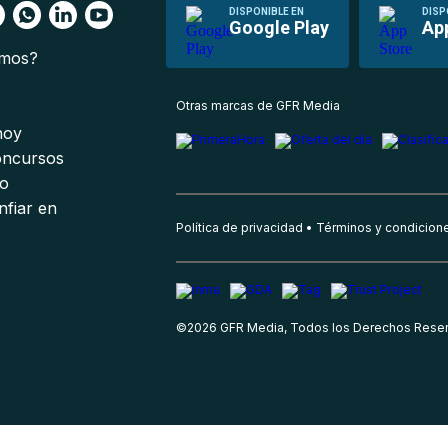
DISPONIBLE EN
DISP
Google Play
Ap
omos?
s
Otras marcas de GFR Media
 hoy
oncursos
io
nfiar en
Política de privacidad
Términos y condicion
©
2026
GFR Media, Todos los Derechos Rese