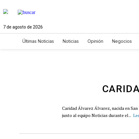
7 de agosto de 2026
Últimas Noticias
Noticias
Opinión
Negocios
Ciencia y Ambiente
Gastronomía
De Viaje
Newsletters
Feriados
Edictos
Especiales
CARIDA
Caridad Álvarez Álvarez, nacida en San 
junto al equipo Noticias durante el...
Le