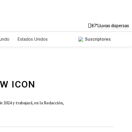
87°
Lluvias dispersas
undo
Estados Unidos
Suscriptores
nglish
Podcasts
Horóscopos
 2024 y trabajará, en la Redacción,