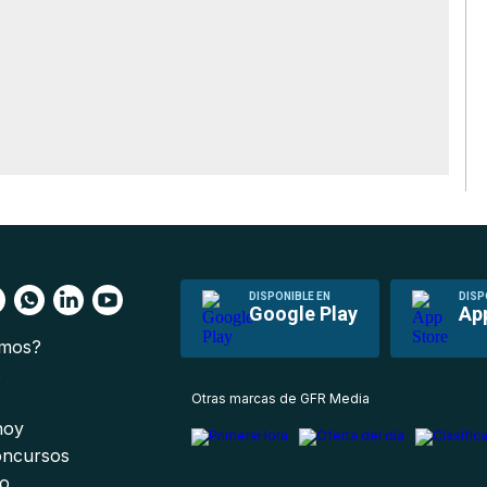
DISPONIBLE EN
DISP
Google Play
Ap
omos?
s
Otras marcas de GFR Media
 hoy
oncursos
io