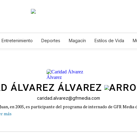
Entretenimiento
Deportes
Magacín
Estilos de Vida
M
Tecnología
Juegos
Lotería
Vídeos
Fotogalerías
E
D ÁLVAREZ ÁLVAREZ
caridad.alvarez@gfrmedia.com
Juan, en 2005, es participante del programa de internado de GFR Media de
er más