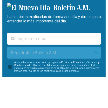
Boletín A.M.
Las noticias explicadas de forma sencilla y directa para
entender lo más importante del día.
Regístrate a Boletín A.M.
Al someter tu correo electrónico, aceptas la
Política de Privacidad
y
Términos y
Condiciones
de El Nuevo Día. Además, aceptas recibir información u ofertas
especiales de productos o servicios de GFR Media, sus afiliadas o de terceros.
Podrás optar salirte de los boletines en cualquier momento.