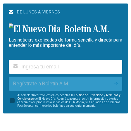
DE LUNES A VIERNES
Boletín A.M.
Las noticias explicadas de forma sencilla y directa para
entender lo más importante del día.
Regístrate a Boletín A.M.
Al someter tu correo electrónico, aceptas la
Política de Privacidad
y
Términos y
Condiciones
de El Nuevo Día. Además, aceptas recibir información u ofertas
especiales de productos o servicios de GFR Media, sus afiliadas o de terceros.
Podrás optar salirte de los boletines en cualquier momento.