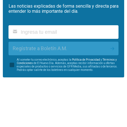
Las noticias explicadas de forma sencilla y directa para
entender lo más importante del día.
Regístrate a Boletín A.M.
Al someter tu correo electrónico, aceptas la
Política de Privacidad
y
Términos y
Condiciones
de El Nuevo Día. Además, aceptas recibir información u ofertas
especiales de productos o servicios de GFR Media, sus afiliadas o de terceros.
Podrás optar salirte de los boletines en cualquier momento.