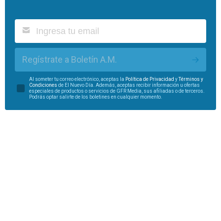
Regístrate a Boletín A.M.
Al someter tu correo electrónico, aceptas la
Política de Privacidad
y
Términos y
Condiciones
de El Nuevo Día. Además, aceptas recibir información u ofertas
especiales de productos o servicios de GFR Media, sus afiliadas o de terceros.
Podrás optar salirte de los boletines en cualquier momento.