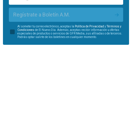
Regístrate a Boletín A.M.
Al someter tu correo electrónico, aceptas la
Política de Privacidad
y
Términos y
Condiciones
de El Nuevo Día. Además, aceptas recibir información u ofertas
especiales de productos o servicios de GFR Media, sus afiliadas o de terceros.
Podrás optar salirte de los boletines en cualquier momento.