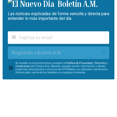
Boletín A.M.
Las noticias explicadas de forma sencilla y directa para
entender lo más importante del día.
Regístrate a Boletín A.M.
Al someter tu correo electrónico, aceptas la
Política de Privacidad
y
Términos y
Condiciones
de El Nuevo Día. Además, aceptas recibir información u ofertas
especiales de productos o servicios de GFR Media, sus afiliadas o de terceros.
Podrás optar salirte de los boletines en cualquier momento.