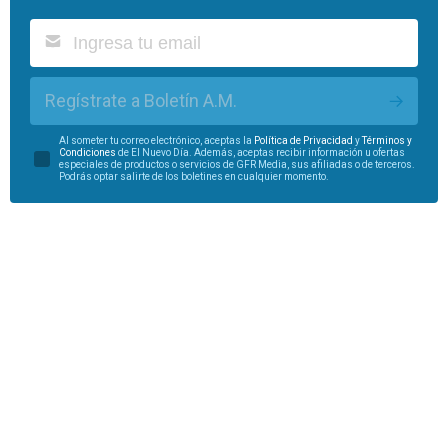
Regístrate a Boletín A.M.
Al someter tu correo electrónico, aceptas la
Política de Privacidad
y
Términos y
Condiciones
de El Nuevo Día. Además, aceptas recibir información u ofertas
especiales de productos o servicios de GFR Media, sus afiliadas o de terceros.
Podrás optar salirte de los boletines en cualquier momento.