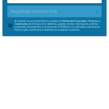
Regístrate a Boletín A.M.
Al someter tu correo electrónico, aceptas la
Política de Privacidad
y
Términos y
Condiciones
de El Nuevo Día. Además, aceptas recibir información u ofertas
especiales de productos o servicios de GFR Media, sus afiliadas o de terceros.
Podrás optar salirte de los boletines en cualquier momento.