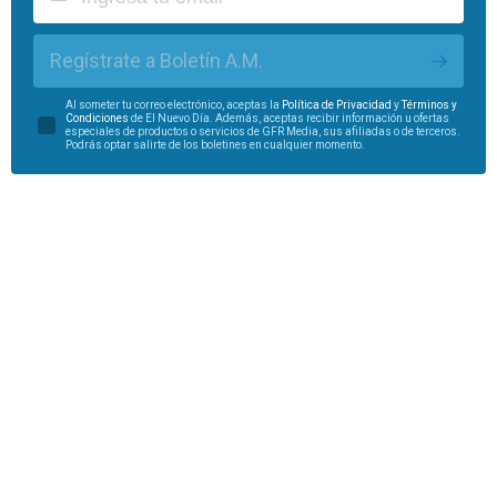
Regístrate a Boletín A.M.
Al someter tu correo electrónico, aceptas la
Política de Privacidad
y
Términos y
Condiciones
de El Nuevo Día. Además, aceptas recibir información u ofertas
especiales de productos o servicios de GFR Media, sus afiliadas o de terceros.
Podrás optar salirte de los boletines en cualquier momento.