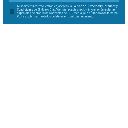
Al someter tu correo electrónico, aceptas la
Política de Privacidad
y
Términos y
Condiciones
de El Nuevo Día. Además, aceptas recibir información u ofertas
especiales de productos o servicios de GFR Media, sus afiliadas o de terceros.
Podrás optar salirte de los boletines en cualquier momento.