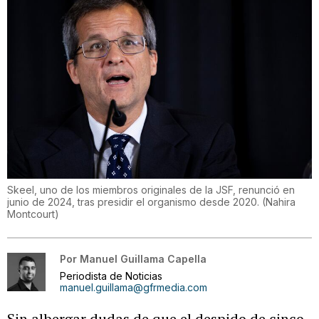
Skeel, uno de los miembros originales de la JSF, renunció en
junio de 2024, tras presidir el organismo desde 2020.
(
Nahira
Montcourt
)
Por
Manuel Guillama Capella
Periodista de Noticias
manuel.guillama@gfrmedia.com
Sin albergar dudas de que el despido de cinco