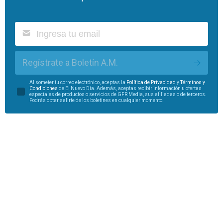
Regístrate a Boletín A.M.
Al someter tu correo electrónico, aceptas la
Política de Privacidad
y
Términos y
Condiciones
de El Nuevo Día. Además, aceptas recibir información u ofertas
especiales de productos o servicios de GFR Media, sus afiliadas o de terceros.
Podrás optar salirte de los boletines en cualquier momento.