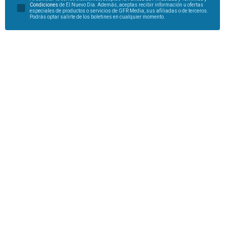
Condiciones
de El Nuevo Día. Además, aceptas recibir información u ofertas
especiales de productos o servicios de GFR Media, sus afiliadas o de terceros.
Podrás optar salirte de los boletines en cualquier momento.