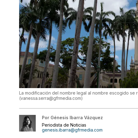
La modificación del nombre legal al nombre escogido se re
(
vanessa.serra@gfrmedia.com
)
Por
Génesis Ibarra Vázquez
Periodista de Noticias
genesis.ibarra@gfrmedia.com