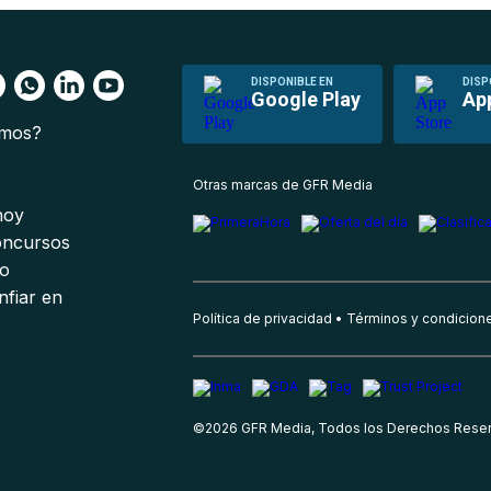
DISPONIBLE EN
DISP
Google Play
Ap
omos?
s
Otras marcas de GFR Media
 hoy
oncursos
io
nfiar en
Política de privacidad
Términos y condicion
©
2026
GFR Media, Todos los Derechos Rese