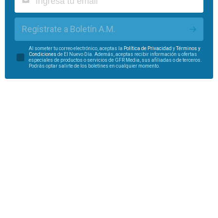
Regístrate a Boletín A.M.
Al someter tu correo electrónico, aceptas la
Política de Privacidad
y
Términos y
Condiciones
de El Nuevo Día. Además, aceptas recibir información u ofertas
especiales de productos o servicios de GFR Media, sus afiliadas o de terceros.
Podrás optar salirte de los boletines en cualquier momento.