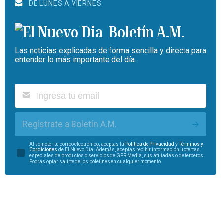
DE LUNES A VIERNES
Boletín A.M.
Las noticias explicadas de forma sencilla y directa para
entender lo más importante del día.
Regístrate a Boletín A.M.
Al someter tu correo electrónico, aceptas la
Política de Privacidad
y
Términos y
Condiciones
de El Nuevo Día. Además, aceptas recibir información u ofertas
especiales de productos o servicios de GFR Media, sus afiliadas o de terceros.
Podrás optar salirte de los boletines en cualquier momento.