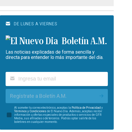
DE LUNES A VIERNES
Boletín A.M.
Las noticias explicadas de forma sencilla y
directa para entender lo más importante del día.
Regístrate a Boletín A.M.
Al someter tu correo electrónico, aceptas la
Política de Privacidad
y
Términos y Condiciones
de El Nuevo Día. Además, aceptas recibir
información u ofertas especiales de productos o servicios de GFR
Media, sus afiliadas o de terceros. Podrás optar salirte de los
boletines en cualquier momento.