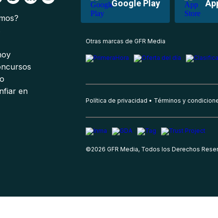
Google Play
Ap
omos?
s
Otras marcas de GFR Media
 hoy
oncursos
io
nfiar en
Política de privacidad
Términos y condicion
©
2026
GFR Media, Todos los Derechos Rese