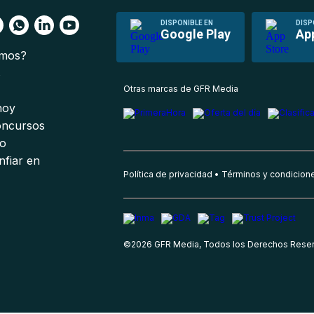
DISPONIBLE EN
DISP
Google Play
Ap
omos?
s
Otras marcas de GFR Media
 hoy
oncursos
io
nfiar en
Política de privacidad
Términos y condicion
©
2026
GFR Media, Todos los Derechos Rese