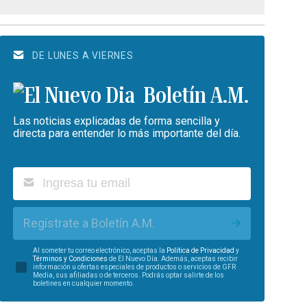
DE LUNES A VIERNES
Boletín A.M.
Las noticias explicadas de forma sencilla y
directa para entender lo más importante del día.
Regístrate a Boletín A.M.
Al someter tu correo electrónico, aceptas la
Política de Privacidad
y
Términos y Condiciones
de El Nuevo Día. Además, aceptas recibir
información u ofertas especiales de productos o servicios de GFR
Media, sus afiliadas o de terceros. Podrás optar salirte de los
boletines en cualquier momento.