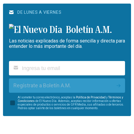
DE LUNES A VIERNES
Boletín A.M.
Las noticias explicadas de forma sencilla y directa para
entender lo más importante del día.
Regístrate a Boletín A.M.
Al someter tu correo electrónico, aceptas la
Política de Privacidad
y
Términos y
Condiciones
de El Nuevo Día. Además, aceptas recibir información u ofertas
especiales de productos o servicios de GFR Media, sus afiliadas o de terceros.
Podrás optar salirte de los boletines en cualquier momento.