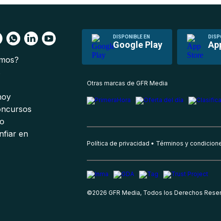
DISPONIBLE EN
DISP
Google Play
Ap
omos?
s
Otras marcas de GFR Media
 hoy
oncursos
io
nfiar en
Política de privacidad
Términos y condicion
©
2026
GFR Media, Todos los Derechos Rese