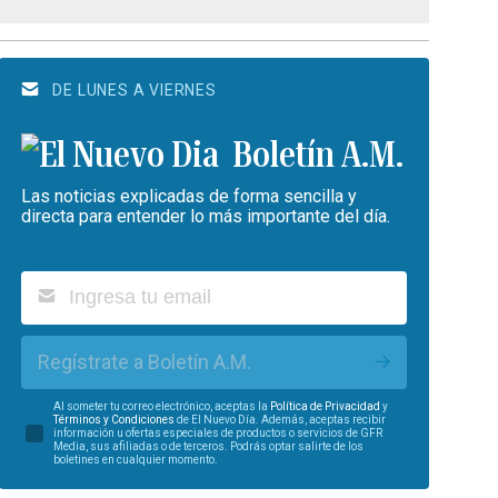
DE LUNES A VIERNES
Boletín A.M.
Las noticias explicadas de forma sencilla y
directa para entender lo más importante del día.
Regístrate a Boletín A.M.
Al someter tu correo electrónico, aceptas la
Política de Privacidad
y
Términos y Condiciones
de El Nuevo Día. Además, aceptas recibir
información u ofertas especiales de productos o servicios de GFR
Media, sus afiliadas o de terceros. Podrás optar salirte de los
boletines en cualquier momento.