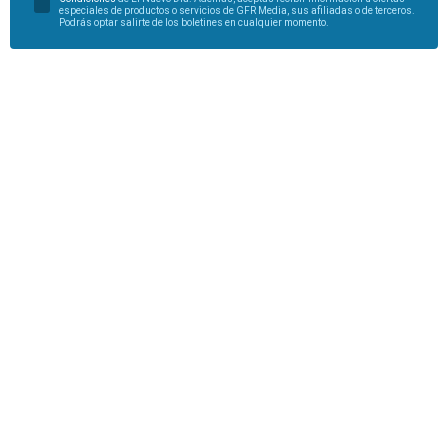
especiales de productos o servicios de GFR Media, sus afiliadas o de terceros.
Podrás optar salirte de los boletines en cualquier momento.