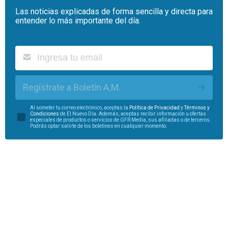
Las noticias explicadas de forma sencilla y directa para
entender lo más importante del día.
Regístrate a Boletín A.M.
Al someter tu correo electrónico, aceptas la
Política de Privacidad
y
Términos y
Condiciones
de El Nuevo Día. Además, aceptas recibir información u ofertas
especiales de productos o servicios de GFR Media, sus afiliadas o de terceros.
Podrás optar salirte de los boletines en cualquier momento.