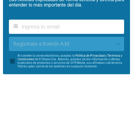
entender lo más importante del día.
Regístrate a Boletín A.M.
Al someter tu correo electrónico, aceptas la
Política de Privacidad
y
Términos y
Condiciones
de El Nuevo Día. Además, aceptas recibir información u ofertas
especiales de productos o servicios de GFR Media, sus afiliadas o de terceros.
Podrás optar salirte de los boletines en cualquier momento.