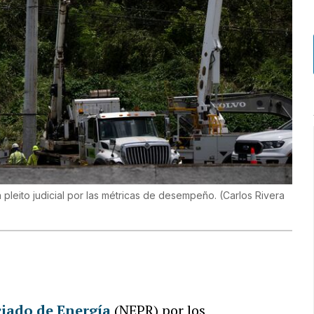
pleito judicial por las métricas de desempeño.
(
Carlos Rivera
iado de Energía
(NEPR) por los