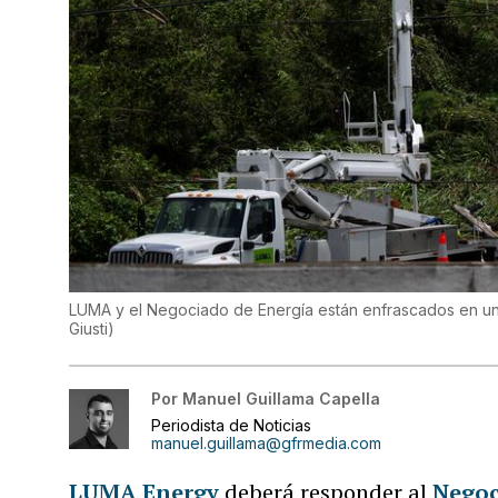
LUMA y el Negociado de Energía están enfrascados en un 
Giusti
)
Por
Manuel Guillama Capella
Periodista de Noticias
manuel.guillama@gfrmedia.com
LUMA Energy
deberá responder al
Negoc