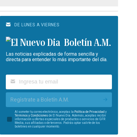
DE LUNES A VIERNES
Boletín A.M.
Las noticias explicadas de forma sencilla y
directa para entender lo más importante del día.
Regístrate a Boletín A.M.
Al someter tu correo electrónico, aceptas la
Política de Privacidad
y
Términos y Condiciones
de El Nuevo Día. Además, aceptas recibir
información u ofertas especiales de productos o servicios de GFR
Media, sus afiliadas o de terceros. Podrás optar salirte de los
boletines en cualquier momento.