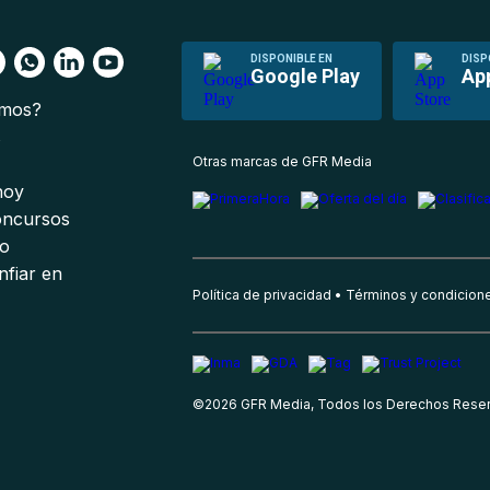
DISPONIBLE EN
DISP
Google Play
Ap
omos?
s
Otras marcas de GFR Media
 hoy
oncursos
io
nfiar en
Política de privacidad
Términos y condicion
©
2026
GFR Media, Todos los Derechos Rese