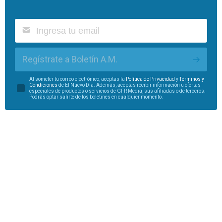
Regístrate a Boletín A.M.
Al someter tu correo electrónico, aceptas la
Política de Privacidad
y
Términos y
Condiciones
de El Nuevo Día. Además, aceptas recibir información u ofertas
especiales de productos o servicios de GFR Media, sus afiliadas o de terceros.
Podrás optar salirte de los boletines en cualquier momento.