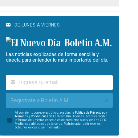
DE LUNES A VIERNES
Boletín A.M.
Las noticias explicadas de forma sencilla y
directa para entender lo más importante del día.
Regístrate a Boletín A.M.
Al someter tu correo electrónico, aceptas la
Política de Privacidad
y
Términos y Condiciones
de El Nuevo Día. Además, aceptas recibir
información u ofertas especiales de productos o servicios de GFR
Media, sus afiliadas o de terceros. Podrás optar salirte de los
boletines en cualquier momento.