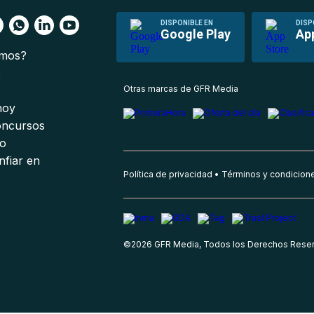
DISPONIBLE EN
DISP
Google Play
Ap
omos?
s
Otras marcas de GFR Media
 hoy
oncursos
io
nfiar en
Política de privacidad
Términos y condicion
©
2026
GFR Media, Todos los Derechos Rese