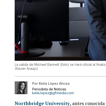
La salida de Michael Bannett (foto) se hará oficial al fina
(
Xavier Araújo
)
Por
Keila López Alicea
Periodista de Noticias
keila.lopez@gfrmedia.com
Northbridge University
, antes conocid