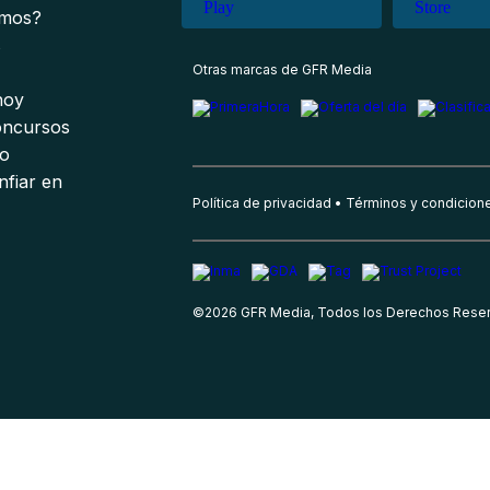
omos?
s
Otras marcas de GFR Media
 hoy
oncursos
io
nfiar en
Política de privacidad
Términos y condicion
©
2026
GFR Media, Todos los Derechos Rese