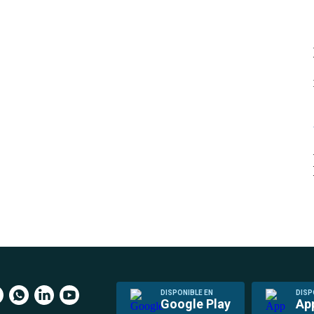
DISPONIBLE EN
DISP
Google Play
Ap