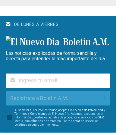
DE LUNES A VIERNES
Boletín A.M.
Las noticias explicadas de forma sencilla y
directa para entender lo más importante del día.
Regístrate a Boletín A.M.
Al someter tu correo electrónico, aceptas la
Política de Privacidad
y
Términos y Condiciones
de El Nuevo Día. Además, aceptas recibir
información u ofertas especiales de productos o servicios de GFR
Media, sus afiliadas o de terceros. Podrás optar salirte de los
boletines en cualquier momento.