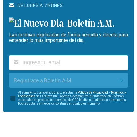
DE LUNES A VIERNES
Boletín A.M.
Las noticias explicadas de forma sencilla y directa para
entender lo más importante del día.
Regístrate a Boletín A.M.
Al someter tu correo electrónico, aceptas la
Política de Privacidad
y
Términos y
Condiciones
de El Nuevo Día. Además, aceptas recibir información u ofertas
especiales de productos o servicios de GFR Media, sus afiliadas o de terceros.
Podrás optar salirte de los boletines en cualquier momento.