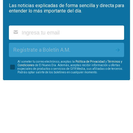
Las noticias explicadas de forma sencilla y directa para
entender lo más importante del día.
Regístrate a Boletín A.M.
Al someter tu correo electrónico, aceptas la
Política de Privacidad
y
Términos y
Condiciones
de El Nuevo Día. Además, aceptas recibir información u ofertas
especiales de productos o servicios de GFR Media, sus afiliadas o de terceros.
Podrás optar salirte de los boletines en cualquier momento.