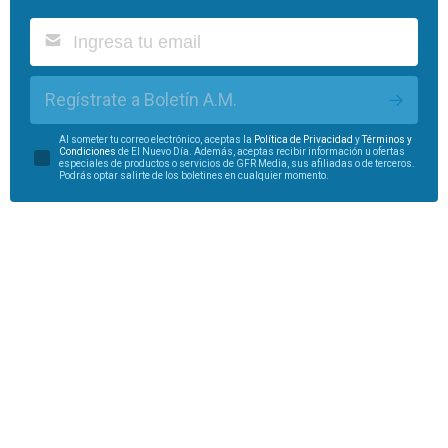
Regístrate a Boletín A.M.
Al someter tu correo electrónico, aceptas la
Política de Privacidad
y
Términos y
Condiciones
de El Nuevo Día. Además, aceptas recibir información u ofertas
especiales de productos o servicios de GFR Media, sus afiliadas o de terceros.
Podrás optar salirte de los boletines en cualquier momento.