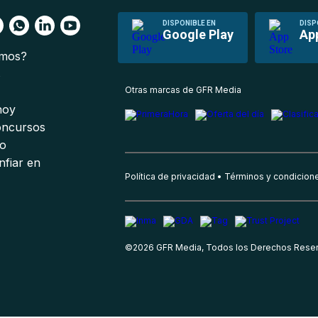
DISPONIBLE EN
DISP
Google Play
Ap
omos?
s
Otras marcas de GFR Media
 hoy
oncursos
io
nfiar en
Política de privacidad
Términos y condicion
©
2026
GFR Media, Todos los Derechos Rese