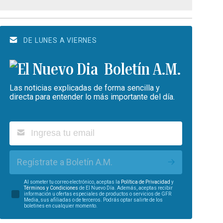
DE LUNES A VIERNES
Boletín A.M.
Las noticias explicadas de forma sencilla y
directa para entender lo más importante del día.
Regístrate a Boletín A.M.
Al someter tu correo electrónico, aceptas la
Política de Privacidad
y
Términos y Condiciones
de El Nuevo Día. Además, aceptas recibir
información u ofertas especiales de productos o servicios de GFR
Media, sus afiliadas o de terceros. Podrás optar salirte de los
boletines en cualquier momento.