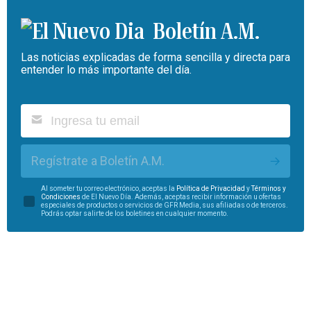
Boletín A.M.
Las noticias explicadas de forma sencilla y directa para
entender lo más importante del día.
Regístrate a Boletín A.M.
Al someter tu correo electrónico, aceptas la
Política de Privacidad
y
Términos y
Condiciones
de El Nuevo Día. Además, aceptas recibir información u ofertas
especiales de productos o servicios de GFR Media, sus afiliadas o de terceros.
Podrás optar salirte de los boletines en cualquier momento.