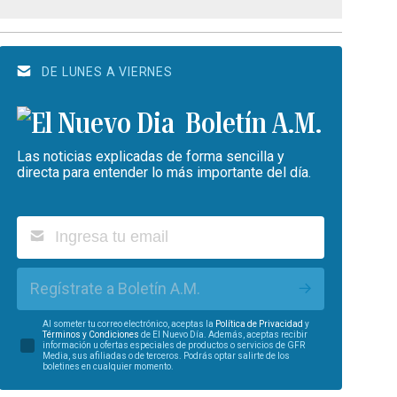
DE LUNES A VIERNES
Boletín A.M.
Las noticias explicadas de forma sencilla y
directa para entender lo más importante del día.
Regístrate a Boletín A.M.
Al someter tu correo electrónico, aceptas la
Política de Privacidad
y
Términos y Condiciones
de El Nuevo Día. Además, aceptas recibir
información u ofertas especiales de productos o servicios de GFR
Media, sus afiliadas o de terceros. Podrás optar salirte de los
boletines en cualquier momento.