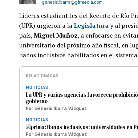
genesis.ibarra@gfrmedia.com
Líderes estudiantiles del Recinto de Río P
(UPR) urgieron a la
Legislatura
y al presi
país,
Miguel Muñoz
, a enfocarse en evit
universitario del próximo año fiscal, en lu
baños inclusivos habilitados en el sistema
RELACIONADAS
NOTICIAS
La UPR y varias agencias favorecen prohibici
gobierno
Por
Génesis Ibarra Vázquez
NOTICIAS
Baños inclusivos: universidades en P
Por
Génesis Ibarra Vázquez