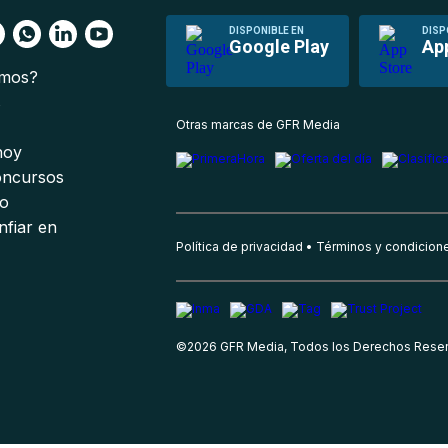
DISPONIBLE EN
DISP
Google Play
Ap
omos?
s
Otras marcas de GFR Media
 hoy
oncursos
io
nfiar en
Política de privacidad
Términos y condicion
©
2026
GFR Media, Todos los Derechos Rese