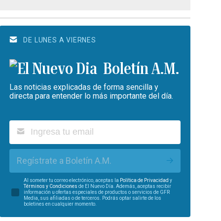
DE LUNES A VIERNES
Boletín A.M.
Las noticias explicadas de forma sencilla y
directa para entender lo más importante del día.
Regístrate a Boletín A.M.
Al someter tu correo electrónico, aceptas la
Política de Privacidad
y
Términos y Condiciones
de El Nuevo Día. Además, aceptas recibir
información u ofertas especiales de productos o servicios de GFR
Media, sus afiliadas o de terceros. Podrás optar salirte de los
boletines en cualquier momento.