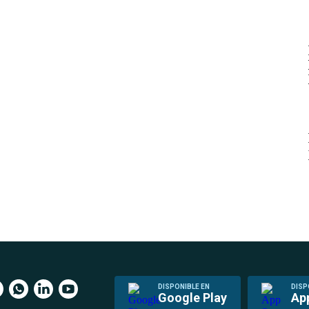
DISPONIBLE EN
DISP
Google Play
Ap