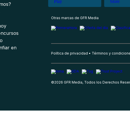
omos?
s
Otras marcas de GFR Media
 hoy
oncursos
io
nfiar en
Política de privacidad
Términos y condicion
©
2026
GFR Media, Todos los Derechos Rese