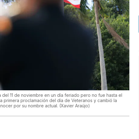
 del 11 de noviembre en un día feriado pero no fue hasta el
la primera proclamación del día de Veteranos y cambió la
onocer por su nombre actual.
(
Xavier Araújo
)