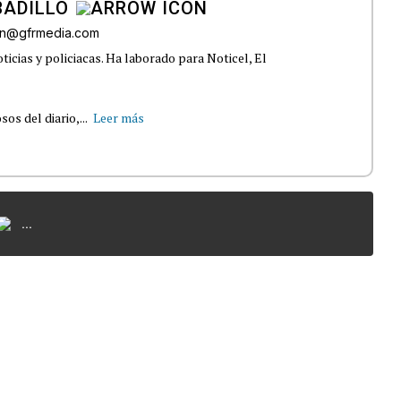
BADILLO
lon@gfrmedia.com
ticias y policiacas. Ha laborado para Noticel, El
s del diario,...
Leer más
...